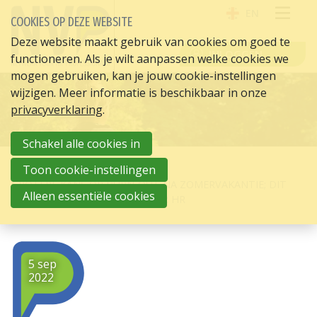
EN
COOKIES OP DEZE WEBSITE
OPE
Deze website maakt gebruik van cookies om goed te
INLOGGEN
functioneren. Als je wilt aanpassen welke cookies we
ME
mogen gebruiken, kan je jouw cookie-instellingen
wijzigen. Meer informatie is beschikbaar in onze
privacyverklaring
.
Schakel alle cookies in
HOME
HR ACTUEEL
Toon cookie-instellingen
GROTERE KANS OP BURN-OUT NA ZOMERVAKANTIE; DIT
Alleen essentiële cookies
ZIJN AANDACHTSPUNTEN VOOR HR
5 sep
2022