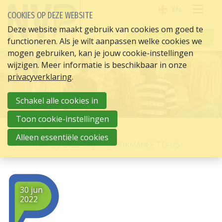
EN
COOKIES OP DEZE WEBSITE
OPE
Deze website maakt gebruik van cookies om goed te
INLOGGEN
functioneren. Als je wilt aanpassen welke cookies we
ME
mogen gebruiken, kan je jouw cookie-instellingen
wijzigen. Meer informatie is beschikbaar in onze
privacyverklaring
.
Schakel alle cookies in
Toon cookie-instellingen
HOME
HR ACTUEEL
Alleen essentiële cookies
NVP THEMA Q3-2022: HIGH PERFORMANCE TEAMS
30 jun
2022