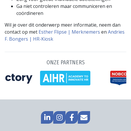
Ga niet controleren maar communiceren en
coördineren
Wil je over dit onderwerp meer informatie, neem dan
contact op met
Esther Flipse | Merknemers
en
Andries
F. Bongers | HR-Kiosk
ONZE PARTNERS
GA
GO
GA
MAIL
NAAR
TO
NAAR
NAAR
LINKEDIN
INSTAGRAM
FACEBOOK
ONS