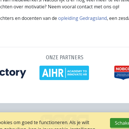
ichten over motivatie? Neem vooral contact met ons op!
ichters en docenten van de
opleiding Gedragsland
, een zesd
ONZE PARTNERS
GA
GO
GA
MAIL
kies om goed te functioneren. Als je wilt
Schake
NAAR
TO
NAAR
NAAR