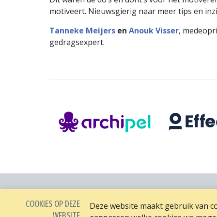
motiveert. Nieuwsgierig naar meer tips en inz
Tanneke Meijers
en
Anouk Visser
, medeopr
gedragsexpert.
COOKIES OP DEZE
Deze website maakt gebruik van coo
WEBSITE