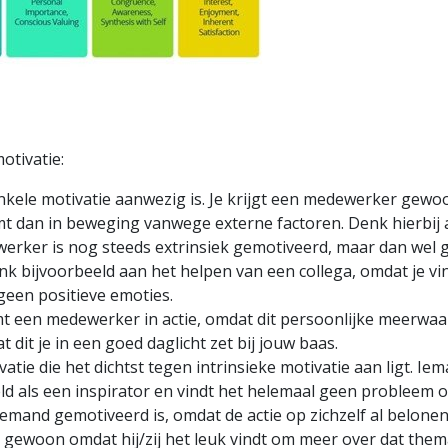
otivatie:
enkele motivatie aanwezig is. Je krijgt een medewerker gewo
 dan in beweging vanwege externe factoren. Denk hierbij a
werker is nog steeds extrinsiek gemotiveerd, maar dan wel
k bijvoorbeeld aan het helpen van een collega, omdat je vind
n geen positieve emoties.
omt een medewerker in actie, omdat dit persoonlijke meerwaa
dit je in een goed daglicht zet bij jouw baas.
tivatie die het dichtst tegen intrinsieke motivatie aan ligt. I
rbeeld als een inspirator en vindt het helemaal geen problee
 iemand gemotiveerd is, omdat de actie op zichzelf al belon
, gewoon omdat hij/zij het leuk vindt om meer over dat them