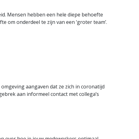
eid. Mensen hebben een hele diepe behoefte
te om onderdeel te zijn van een ‘groter team’.
 omgeving aangaven dat ze zich in coronatijd
gebrek aan informeel contact met collega’s
llen over hoe je jouw medewerkers optimaal