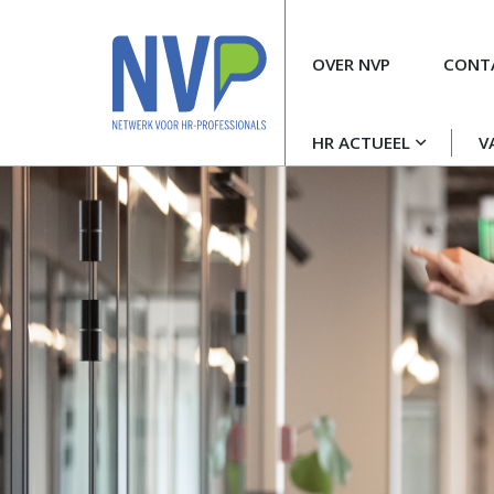
Meta
OVER NVP
CONT
navigatie
Hoofdnavigatie
HR ACTUEEL
V