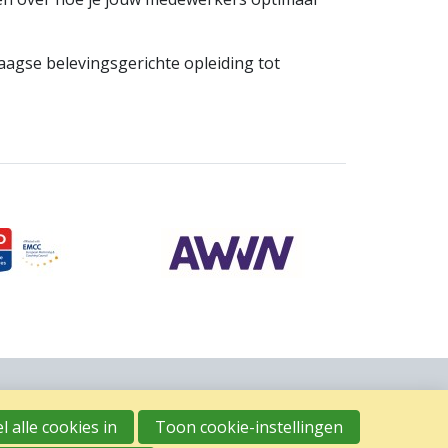
aagse belevingsgerichte opleiding tot
l alle cookies in
Toon cookie-instellingen