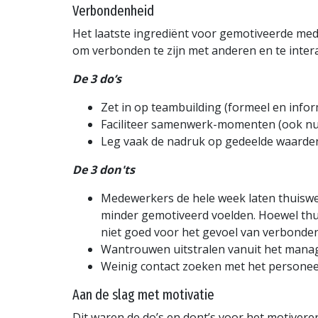
Verbondenheid
Het laatste ingrediënt voor gemotiveerde me
om verbonden te zijn met anderen en te intera
De 3 do’s
Zet in op teambuilding (formeel en infor
Faciliteer samenwerk-momenten (ook nu
Leg vaak de nadruk op gedeelde waarde
De 3 don'ts
Medewerkers de hele week laten thuiswer
minder gemotiveerd voelden. Hoewel thui
niet goed voor het gevoel van verbonden
Wantrouwen uitstralen vanuit het mana
Weinig contact zoeken met het personee
Aan de slag met motivatie
Dit waren de do’s en dont’s voor het motivere