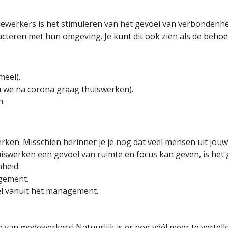
dewerkers is het stimuleren van het gevoel van verbondenh
cteren met hun omgeving. Je kunt dit ook zien als de behoef
meel).
 we na corona graag thuiswerken).
n.
ken. Misschien herinner je je nog dat veel mensen uit jouw
swerken een gevoel van ruimte en focus kan geven, is het 
heid.
gement.
l vanuit het management.
n van medewerkers! Natuurlijk is er nog véél meer te verte