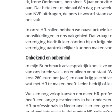
Ik, Irene Oerlemans, ben sinds 3 jaar voorzit
aan. Dat betekent minimaal één dag per week
van NVP uitdragen, de pers te woord staan ov
ons vak.
In onze HR-rollen hebben we naast actuele ken
ontwikkelingen in ons vakgebied. Dat vraagt o
vereniging biedt: ik leer continu bij en krijg
vereniging aantrekkelijker kunnen maken voor
Onbekend en onbemind
In mijn Bunchmark adviespraktijk kom ik ze v
van ons brede vak – en er alleen voor staat. ‘W
kost 260 euro per jaar) en daar krijg je echt
wat met HR te maken heeft. Ieder bedrijf of l
We zien nog volop kansen om meer HR-profess
heeft een lange geschiedenis in het onderste
HR-professionals in Nederland is er een grot
er al veel interesse is; duizenden HR-collega