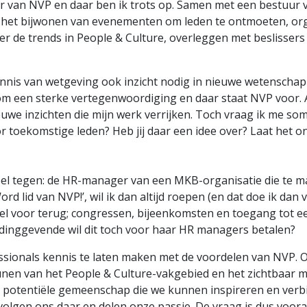
ter van NVP en daar ben ik trots op. Samen met een bestuur 
 het bijwonen van evenementen om leden te ontmoeten, org
er de trends in People & Culture, overleggen met beslisser
nis van wetgeving ook inzicht nodig in nieuwe wetenschappe
m een sterke vertegenwoordiging en daar staat NVP voor. Als
 nieuwe inzichten die mijn werk verrijken. Toch vraag ik me
 toekomstige leden? Heb jij daar een idee over? Laat het o
eel tegen: de HR-manager van een MKB-organisatie die te m
ord lid van NVP!’, wil ik dan altijd roepen (en dat doe ik dan
 veel voor terug; congressen, bijeenkomsten en toegang tot e
eidinggevende wil dit toch voor haar HR managers betalen?
ionals kennis te laten maken met de voordelen van NVP. O
unen van het People & Culture-vakgebied en het zichtbaar m
e potentiële gemeenschap die we kunnen inspireren en verb
’s volgen ons daar en delen onze passie. De vraag is dus voo