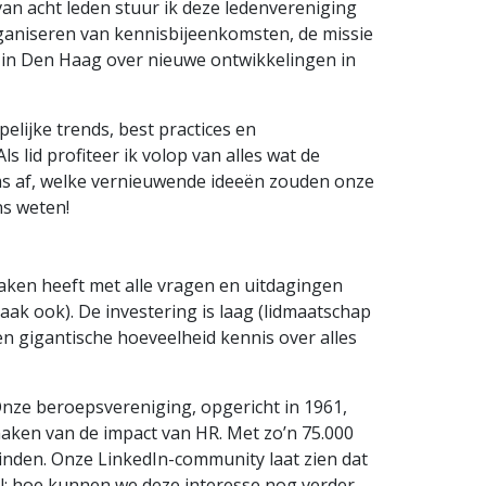
van acht leden stuur ik deze ledenvereniging
aniseren van kennisbijeenkomsten, de missie
s in Den Haag over nieuwe ontwikkelingen in
lijke trends, best practices en
 lid profiteer ik volop van alles wat de
 soms af, welke vernieuwende ideeën zouden onze
ns weten!
aken heeft met alle vragen en uitdagingen
 vaak ook). De investering is laag (lidmaatschap
en gigantische hoeveelheid kennis over alles
nze beroepsvereniging, opgericht in 1961,
aken van de impact van HR. Met zo’n 75.000
inden. Onze LinkedIn-community laat zien dat
ral: hoe kunnen we deze interesse nog verder