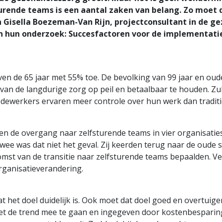
rende teams is een aantal zaken van belang. Zo moet doel
n Gisella Boezeman-Van Rijn, projectconsultant in de 
n hun onderzoek: Succesfactoren voor de implementatie
en de 65 jaar met 55% toe. De bevolking van 99 jaar en oud
 van de langdurige zorg op peil en betaalbaar te houden. Zu
ewerkers ervaren meer controle over hun werk dan tradi
 de overgang naar zelfsturende teams in vier organisaties
twee was dat niet het geval. Zij keerden terug naar de oude
omst van de transitie naar zelfsturende teams bepaalden. 
rganisatieverandering.
at het doel duidelijk is. Ook moet dat doel goed en overtu
et de trend mee te gaan en ingegeven door kostenbesparing