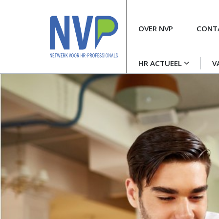
Meta
OVER NVP
CONT
navigatie
Hoofdnavigatie
HR ACTUEEL
V