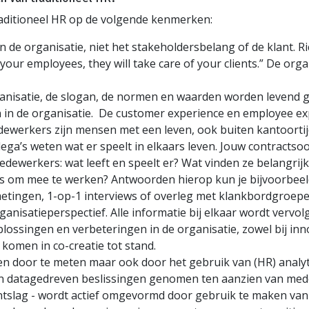
raditioneel HR op de volgende kenmerken:
 de organisatie, niet het stakeholdersbelang of de klant. Ri
 your employees, they will take care of your clients.” De org
anisatie, de slogan, de normen en waarden worden levend ge
 in de organisatie. De customer experience en employee e
dewerkers zijn mensen met een leven, ook buiten kantoortijd
ega’s weten wat er speelt in elkaars leven. Jouw contractsoo
edewerkers: wat leeft en speelt er? Wat vinden ze belangrij
s om mee te werken? Antwoorden hierop kun je bijvoorbeeld
etingen, 1-op-1 interviews of overleg met klankbordgroepen.
anisatieperspectief. Alle informatie bij elkaar wordt vervo
ssingen en verbeteringen in de organisatie, zowel bij inno
komen in co-creatie tot stand.
leen door te meten maar ook door het gebruik van (HR) analy
en datagedreven beslissingen genomen ten aanzien van med
tslag - wordt actief omgevormd door gebruik te maken van 