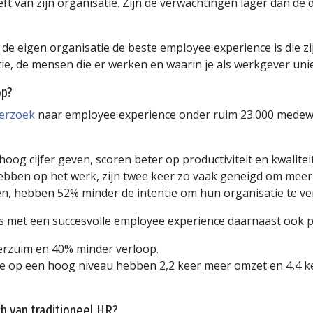
 van zijn organisatie. Zijn de verwachtingen lager dan de d
 de eigen organisatie de beste employee experience is die zi
, de mensen die er werken en waarin je als werkgever uniek w
op?
derzoek
naar employee experience onder ruim 23.000 medewer
og cijfer geven, scoren beter op productiviteit en kwalitei
ebben op het werk, zijn twee keer zo vaak geneigd om meer
, hebben 52% minder de intentie om hun organisatie te ve
es met een succesvolle employee experience daarnaast ook p
erzuim en 40% minder verloop.
e op een hoog niveau hebben 2,2 keer meer omzet en 4,4 ke
h van traditioneel HR?