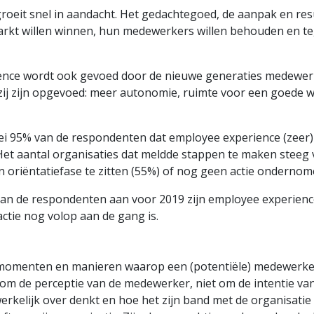
roeit snel in aandacht. Het gedachtegoed, de aanpak en res
rkt willen winnen, hun medewerkers willen behouden en tege
nce wordt ook gevoed door de nieuwe generaties medewerke
j zijn opgevoed: meer autonomie, ruimte voor een goede werk
i 95% van de respondenten dat employee experience (zeer) b
et aantal organisaties dat meldde stappen te maken steeg 
en oriëntatiefase te zitten (55%) of nog geen actie onderno
an de respondenten aan voor 2019 zijn employee experience
ctie nog volop aan de gang is.
momenten en manieren waarop een (potentiële) medewerker i
 om de perceptie van de medewerker, niet om de intentie van
rkelijk over denkt en hoe het zijn band met de organisatie