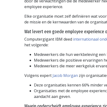
door de verwachtingen die de medewerker heeft
employee experience.
Elke organisatie moet zelf definiëren wat voor
de missie en de kernwaarden van de organisatie
Wat levert een goede employee experience 
Computergigant IBM deed
internationaal on
het volgende:
Medewerkers die hun werkbeleving een ho
Medewerkers die positieve ervaringen h
Medewerkers die meer werkgeluk ervaren
Volgens expert
Jacob Morgan
zijn organisati
Deze organisaties kennen 66% minder v
Organisaties met de employee experienc
aandacht aan geven.
Waarin onderscheidt employee experience zic