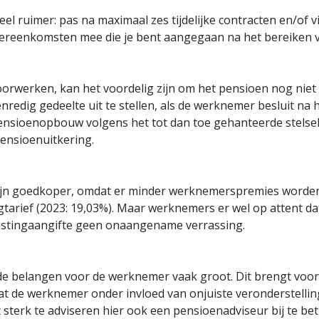
l ruimer: pas na maximaal zes tijdelijke contracten en/of v
overeenkomsten mee die je bent aangegaan na het bereiken v
rwerken, kan het voordelig zijn om het pensioen nog niet te
redig gedeelte uit te stellen, als de werknemer besluit na h
e pensioenopbouw volgens het tot dan toe gehanteerde stelse
pensioenuitkering.
zijn goedkoper, omdat er minder werknemerspremies worden
ingtarief (2023: 19,03%). Maar werknemers er wel op attent da
lastingaangifte geen onaangename verrassing.
 de belangen voor de werknemer vaak groot. Dit brengt voor
t de werknemer onder invloed van onjuiste veronderstellin
 sterk te adviseren hier ook een pensioenadviseur bij te be