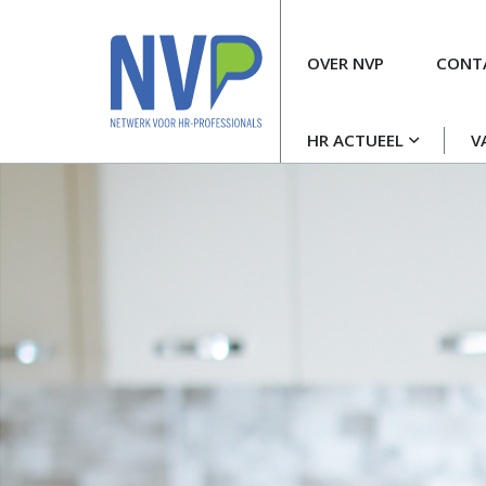
Meta
OVER NVP
CONT
navigatie
Hoofdnavigatie
HR ACTUEEL
V