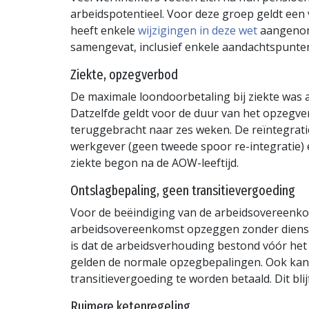
arbeidspotentieel. Voor deze groep geldt een 
heeft enkele
wijzigingen in deze wet
aangenome
samengevat, inclusief enkele aandachtspunte
Ziekte, opzegverbod
De maximale loondoorbetaling bij ziekte was a
Datzelfde geldt voor de duur van het opzegver
teruggebracht naar zes weken. De reïntegrati
werkgever (geen tweede spoor re-integratie) en
ziekte begon na de AOW-leeftijd.
Ontslagbepaling, geen transitievergoeding
Voor de beëindiging van de arbeidsovereenk
arbeidsovereenkomst opzeggen zonder diens 
is dat de arbeidsverhouding bestond vóór het 
gelden de normale opzegbepalingen. Ook kan 
transitievergoeding te worden betaald. Dit blijf
Ruimere ketenregeling