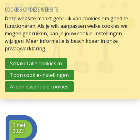
EN
COOKIES OP DEZE WEBSITE
OPE
Deze website maakt gebruik van cookies om goed te
INLOGGEN
functioneren. Als je wilt aanpassen welke cookies we
ME
mogen gebruiken, kan je jouw cookie-instellingen
wijzigen. Meer informatie is beschikbaar in onze
privacyverklaring
.
Schakel alle cookies in
Toon cookie-instellingen
HOME
HR ACTUEEL
Alleen essentiële cookies
WERKGEVERS MISSEN DATA OM GELIJK EN TRANSPARANT
TE BELONEN
9 mei
2023