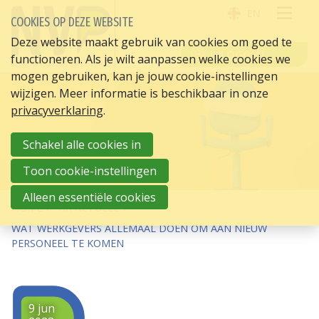
EN
COOKIES OP DEZE WEBSITE
OPE
Deze website maakt gebruik van cookies om goed te
INLOGGEN
functioneren. Als je wilt aanpassen welke cookies we
ME
mogen gebruiken, kan je jouw cookie-instellingen
wijzigen. Meer informatie is beschikbaar in onze
privacyverklaring
.
Schakel alle cookies in
Toon cookie-instellingen
Alleen essentiële cookies
HOME
HR ACTUEEL
WAT WERKGEVERS ALLEMAAL DOEN OM AAN NIEUW
PERSONEEL TE KOMEN
9 jun