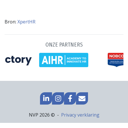
Bron:
XpertHR
ONZE PARTNERS
GA
GO
GA
MAIL
NAAR
TO
NAAR
NAAR
LINKEDIN
INSTAGRAM
FACEBOOK
ONS
Footer
NVP 2026 ©
Privacy verklaring
navigatie