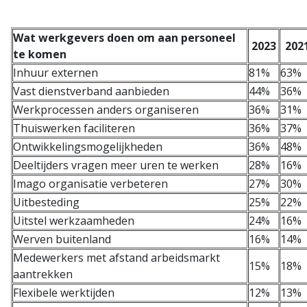
Wat werkgevers doen om aan personeel
2023
202
te komen
Inhuur externen
81%
63%
Vast dienstverband aanbieden
44%
36%
Werkprocessen anders organiseren
36%
31%
Thuiswerken faciliteren
36%
37%
Ontwikkelingsmogelijkheden
36%
48%
Deeltijders vragen meer uren te werken
28%
16%
Imago organisatie verbeteren
27%
30%
Uitbesteding
25%
22%
Uitstel werkzaamheden
24%
16%
Werven buitenland
16%
14%
Medewerkers met afstand arbeidsmarkt
15%
18%
aantrekken
Flexibele werktijden
12%
13%