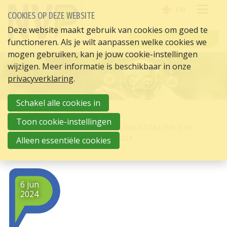
EN
COOKIES OP DEZE WEBSITE
OPE
Deze website maakt gebruik van cookies om goed te
INLOGGEN
functioneren. Als je wilt aanpassen welke cookies we
ME
mogen gebruiken, kan je jouw cookie-instellingen
wijzigen. Meer informatie is beschikbaar in onze
privacyverklaring
.
Schakel alle cookies in
HOME
HR ACTUEEL
Toon cookie-instellingen
BEN JIJ GOED VOORBEREID? CO2-REGISTRATIEPLICHT
MOBILITEIT GAAT IN OP 1 JULI 2024
Alleen essentiële cookies
6 jun
2024