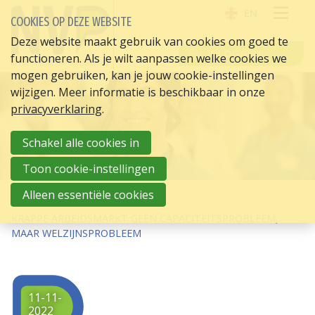
EN
COOKIES OP DEZE WEBSITE
OPE
Deze website maakt gebruik van cookies om goed te
INLOGGEN
functioneren. Als je wilt aanpassen welke cookies we
ME
mogen gebruiken, kan je jouw cookie-instellingen
wijzigen. Meer informatie is beschikbaar in onze
privacyverklaring
.
Schakel alle cookies in
Toon cookie-instellingen
Alleen essentiële cookies
HOME
HR ACTUEEL
KRAPPE ARBEIDSMARKT GEEN CAPACITEITSPROBLEEM,
MAAR WELZIJNSPROBLEEM
11-11-
2022