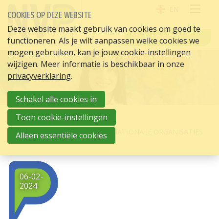
EN
COOKIES OP DEZE WEBSITE
OPE
Deze website maakt gebruik van cookies om goed te
INLOGGEN
functioneren. Als je wilt aanpassen welke cookies we
ME
mogen gebruiken, kan je jouw cookie-instellingen
wijzigen. Meer informatie is beschikbaar in onze
privacyverklaring
.
Schakel alle cookies in
Toon cookie-instellingen
HOME
HR ACTUEEL
DE ROL VAN HR BINNEN INTERNATIONALE ORGANISATIES
Alleen essentiële cookies
06-02-
2024