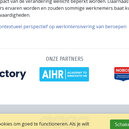
ct van de verandering wellicht beperkt worden. Daarnaast
rs ervaren worden en zouden sommige werknemers baat ku
evaardigheden.
contextueel perspectief op werkintensivering van beroepen
ONZE PARTNERS
GA
GO
GA
MAIL
kies om goed te functioneren. Als je wilt
Schake
NAAR
TO
NAAR
NAAR