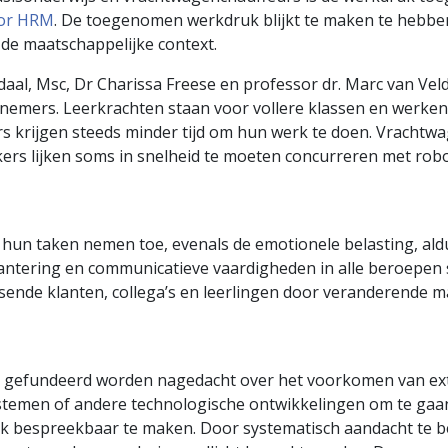
oor HRM
. De toegenomen werkdruk blijkt te maken te hebbe
e maatschappelijke context.
al, Msc, Dr Charissa Freese en professor dr. Marc van Ve
nemers. Leerkrachten staan voor vollere klassen en werken
s krijgen steeds minder tijd om hun werk te doen. Vracht
kers lijken soms in snelheid te moeten concurreren met robo
an hun taken nemen toe, evenals de emotionele belasting, a
antering en communicatieve vaardigheden in alle beroepen s
ende klanten, collega’s en leerlingen door veranderende 
r gefundeerd worden nagedacht over het voorkomen van ext
systemen of andere technologische ontwikkelingen om te ga
k bespreekbaar te maken. Door systematisch aandacht te be