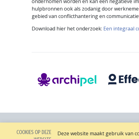
ondernomen worden en kan een negatieve impa
hulpbronnen ook als zodanig door werkneme
gebied van conflicthantering en communicati
Download hier het onderzoek:
Een integraal 
COOKIES OP DEZE
Deze website maakt gebruik van coo