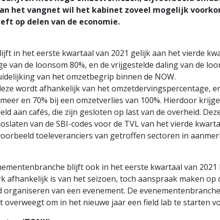
 van het vangnet wil het kabinet zoveel mogelijk voork
eeft op delen van de economie.
jft in het eerste kwartaal van 2021 gelijk aan het vierde kw
ge van de loonsom 80%, en de vrijgestelde daling van de lo
rduidelijking van het omzetbegrip binnen de NOW.
deze wordt afhankelijk van het omzetdervingspercentage, e
f meer en 70% bij een omzetverlies van 100%. Hierdoor kri
d aan cafés, die zijn gesloten op last van de overheid. Dez
oslaten van de SBI-codes voor de TVL van het vierde kwartaal
jvoorbeeld toeleveranciers van getroffen sectoren in aanme
mentenbranche blijft ook in het eerste kwartaal van 2021
afhankelijk is van het seizoen, toch aanspraak maken op de
d organiseren van een evenement. De evenementenbranche h
t overweegt om in het nieuwe jaar een field lab te starten vo