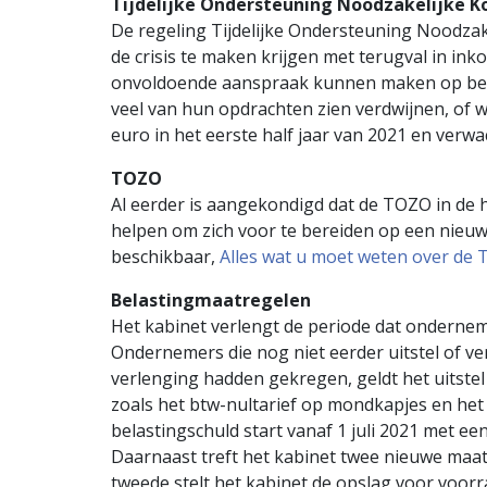
Tijdelijke Ondersteuning Noodzakelijke K
De regeling Tijdelijke Ondersteuning Noodza
de crisis te maken krijgen met terugval in i
onvoldoende aanspraak kunnen maken op besta
veel van hun opdrachten zien verdwijnen, of 
euro in het eerste half jaar van 2021 en verw
TOZO
Al eerder is aangekondigd dat de TOZO in de h
helpen om zich voor te bereiden op een nieuwe
beschikbaar,
Alles wat u moet weten over de 
Belastingmaatregelen
Het kabinet verlengt de periode dat onderneme
Ondernemers die nog niet eerder uitstel of v
verlenging hadden gekregen, geldt het uitstel
zoals het btw-nultarief op mondkapjes en het
belastingschuld start vanaf 1 juli 2021 met 
Daarnaast treft het kabinet twee nieuwe maatre
tweede stelt het kabinet de opslag voor voor