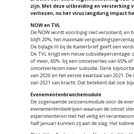
zijn. Met deze uitbreiding en versterking
verliezen, nu het virus langdurig impact h
NOW en TVL
De NOW wordt voorlopig niet versoberd, en bli
blijft 20%, het maximale vergoedingspercenta
De bijlage III bij de Kamerbrief geeft een ve
De TVL krijgt een nieuw subsidiepercentage: 
of meer, 60% bij een omzetverlies van 65% o
omzetverliezen meer subsidie. Denk bijvoorbeel
van 2020 en het eerste kwartaal van 2021. De l
van 2021 van kracht. Dat betekent dat ook bi
Evenementenbranchemodule
De zogenaamde seizoensmodule voor de evene
evenementenbedrijven waarvan de omzet sterk 
experimenteren met het veilig en verantwoor
half januari kunnen zij aan de slag. Het kabine