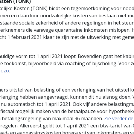
osten (TONK)
kelijke Kosten (TONK) biedt een tegemoetkoming voor noodz
nkomen en daardoor noodzakelijke kosten van bestaan niet m
ande sociale zekerheid of andere regelingen in het steun
werknemers die vanwege quarantaine inkomsten mislopen. He
acht 1 februari 2021 klaar te zijn met de uitwerking met gem
uidige vorm tot 1 april 2021 loopt. Bovendien gaat het kabi
 toekomst, bijvoorbeeld via coaching of bijscholing. Voor z
Tozo
.
rs uitstel van belasting of een verlenging van het uitstel 
erlenging hebben aangevraagd, kunnen dit nu alsnog doen. V
 nu automatisch tot 1 april 2021. Ook vijf andere belasting
 fiscaal mogelijk maken van de betaalpauze voor hypotheekv
een betalingsregeling van maximaal 36 maanden.
Zie verder de
gelen. Allereerst geldt tot 1 april 2021 een btw-tarief van
raad- en aanpassingskosten horeca vrij van inkomsten- en 