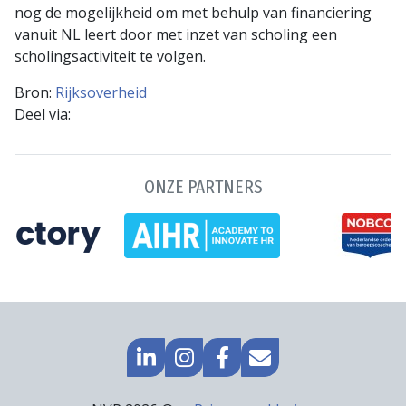
nog de mogelijkheid om met behulp van financiering
vanuit NL leert door met inzet van scholing een
scholingsactiviteit te volgen.
Bron:
Rijksoverheid
Deel via:
ONZE PARTNERS
GA
GO
GA
MAIL
NAAR
TO
NAAR
NAAR
LINKEDIN
INSTAGRAM
FACEBOOK
ONS