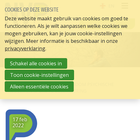
EN
COOKIES OP DEZE WEBSITE
OPE
Deze website maakt gebruik van cookies om goed te
INLOGGEN
functioneren. Als je wilt aanpassen welke cookies we
ME
mogen gebruiken, kan je jouw cookie-instellingen
wijzigen. Meer informatie is beschikbaar in onze
privacyverklaring
.
Schakel alle cookies in
Toon cookie-instellingen
HOME
HR ACTUEEL
STIGMA OP DE WERKVLOER RONDOM PSYCHISCHE
Alleen essentiële cookies
PROBLEMEN IS GROTE BELEMMERING
17 feb
2022