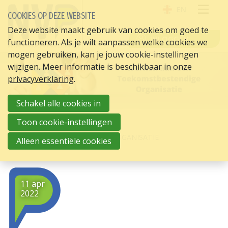
EN
COOKIES OP DEZE WEBSITE
OPE
Deze website maakt gebruik van cookies om goed te
INLOGGEN
functioneren. Als je wilt aanpassen welke cookies we
ME
mogen gebruiken, kan je jouw cookie-instellingen
wijzigen. Meer informatie is beschikbaar in onze
privacyverklaring
.
Schakel alle cookies in
Toon cookie-instellingen
HOME
HR ACTUEEL
EEN TOEKOMSTBESTENDIGE ORGANISATIE
Alleen essentiële cookies
11 apr
2022