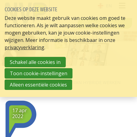
EN
COOKIES OP DEZE WEBSITE
OPE
Deze website maakt gebruik van cookies om goed te
INLOGGEN
functioneren. Als je wilt aanpassen welke cookies we
ME
mogen gebruiken, kan je jouw cookie-instellingen
wijzigen. Meer informatie is beschikbaar in onze
privacyverklaring
.
Schakel alle cookies in
Toon cookie-instellingen
HOME
HR ACTUEEL
MINISTER SZW: PAK DE KANSEN VAN HYBRIDE WERKEN
Alleen essentiële cookies
17 apr
2022