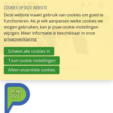
EN
COOKIES OP DEZE WEBSITE
OPE
Deze website maakt gebruik van cookies om goed te
INLOGGEN
functioneren. Als je wilt aanpassen welke cookies we
ME
mogen gebruiken, kan je jouw cookie-instellingen
wijzigen. Meer informatie is beschikbaar in onze
privacyverklaring
.
Schakel alle cookies in
Toon cookie-instellingen
HOME
HR ACTUEEL
3X OPVALLENDE RECHTERLIJKE UITSPRAKEN
Alleen essentiële cookies
20 apr
2022