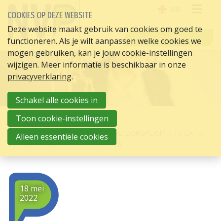
EN
COOKIES OP DEZE WEBSITE
OPE
Deze website maakt gebruik van cookies om goed te
INLOGGEN
functioneren. Als je wilt aanpassen welke cookies we
ME
mogen gebruiken, kan je jouw cookie-instellingen
wijzigen. Meer informatie is beschikbaar in onze
privacyverklaring
.
Schakel alle cookies in
Toon cookie-instellingen
HOME
HR ACTUEEL
3X OPVALLENDE JURISPRUDENTIE: ZORGPLICHT, TE LATE
Alleen essentiële cookies
ONTSLAGBRIEF, WERKWEIGERING
18 mei
2022