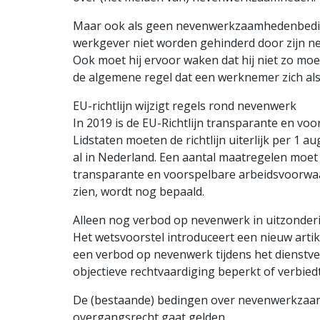
Maar ook als geen neven­werkzaam­heden­bed
werkgever niet worden gehinderd door zijn nev
Ook moet hij ervoor waken dat hij niet zo moe
de algemene regel dat een werknemer zich al
EU-richtlijn wijzigt regels rond nevenwerk
In 2019 is de EU-Richtlijn transparante en vo
Lidstaten moeten de richtlijn uiterlijk per 1 
al in Nederland. Een aantal maatregelen moet
transparante en voorspelbare arbeidsvoorwaa
zien, wordt nog bepaald.
Alleen nog verbod op nevenwerk in uitzonder
Het wetsvoorstel introduceert een nieuw artik
een verbod op nevenwerk tijdens het dienstv
objectieve rechtvaardiging beperkt of verbiedt
De (bestaande) bedingen over neven­werkzaam
overgangs­recht gaat gelden.