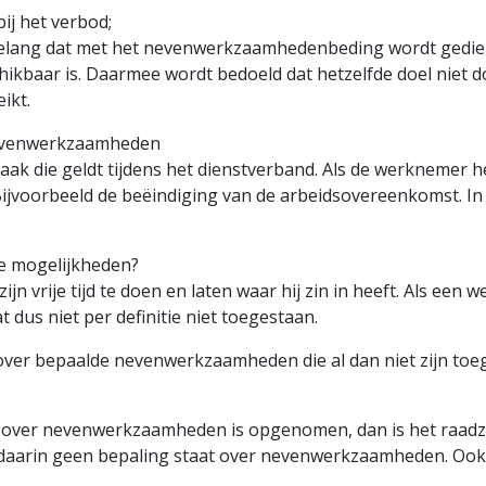
ij het verbod;
belang dat met het neven­werkzaam­heden­beding wordt gedie
hikbaar is. Daarmee wordt bedoeld dat hetzelfde doel niet
ikt.
nevenwerkzaamheden
k die geldt tijdens het dienstverband. Als de werknemer h
Bijvoorbeeld de beëindiging van de arbeids­overeenkomst. 
e mogelijkheden?
jn vrije tijd te doen en laten waar hij zin in heeft. Als een we
dus niet per definitie niet toegestaan.
ver bepaalde neven­werkzaam­heden die al dan niet zijn t
g over neven­werkzaam­heden is opgenomen, dan is het raad
daarin geen bepaling staat over neven­werkzaam­heden. Ook 