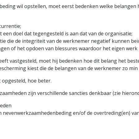
ing wil opstellen, moet eerst bedenken welke belangen hi
urrentie;
et een doel dat tegengesteld is aan dat van de organisatie;
satie die de integriteit van de werknemer negatief kunnen be
ngen of het opdoen van blessures waardoor het eigen werk
eft vastgesteld, moet hij bedenken hoe dit belang het bes
bescherming kiest die de belangen van de werknemer zo min 
t opgesteld, hoe beter.
aamheden zijn verschillende sancties denkbaar (zie hierond
heden
en neven­werkzaamheden­beding en/of de overtreding(en) va