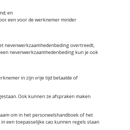
nd; en
 door een voor de werknemer minder
et neven­werkzaam­heden­beding overtreedt,
In een neven­werkzaamheden­beding kun je ook
rknemer in zijn vrije tijd betaalde of
oegestaan. Ook kunnen ze afspraken maken
zaam om in het personeels­handboek of het
in een toepasselijke cao kunnen regels staan