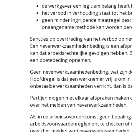
de werkgever een legitiem belang heeft b
het verbod in verhouding staat tot het 
geen minder ingrijpende maatregel besc
onaangename methode kan worden bere
Sancties op overtreding van het verbod op 
Een nevenwerkzaamhedenbeding is een afspraa
kan dat arbeidsrechtelijke gevolgen hebben. 
een boetebeding opnemen.
Geen nevenwerkzaamhedenbeding, wat zijn d
Hoofdregel is dat een werknemer vrij is om in zi
onbetaalde werkzaamheden verricht, dan is dat 
Partijen mogen met elkaar afspraken maken o
over het melden van neven­werkzaam­heden.
Als in de arbeids­overeenkomst geen bepalin
arbeids­voorwaarden­reglement te checken of 
over (het melden van) neven­werkzaam­heden.