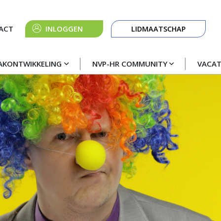
Knop
ACT
INLOGGEN
LIDMAATSCHAP
navigatie
AKONTWIKKELING
NVP-HR COMMUNITY
VACA