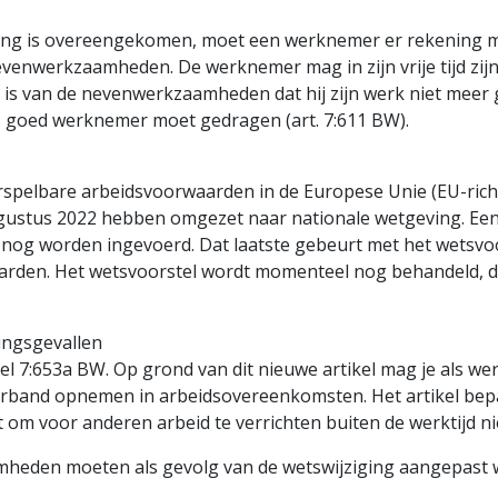
ing is overeengekomen, moet een werknemer er rekening 
en­werkzaam­heden. De werknemer mag in zijn vrije tijd zij
 is van de neven­werkzaam­heden dat hij zijn werk niet meer
s goed werknemer moet gedragen (art. 7:611 BW).
orspelbare arbeids­voorwaarden in de Europese Unie (EU-rich
augustus 2022 hebben omgezet naar nationale wetgeving. Een 
 nog worden ingevoerd. Dat laatste gebeurt met het wetsvoo
rden. Het wetsvoorstel wordt momenteel nog behandeld, du
ingsgevallen
el 7:653a BW. Op grond van dit nieuwe artikel mag je als we
erband opnemen in arbeids­overeenkomsten. Het artikel bep
 om voor anderen arbeid te verrichten buiten de werktijd nie
­heden moeten als gevolg van de wetswijziging aangepast w