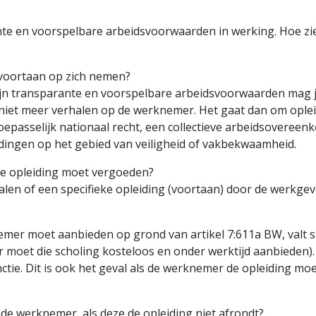
nte en voorspelbare arbeidsvoorwaarden in werking. Hoe zi
voortaan op zich nemen?
ijn transparante en voorspelbare arbeidsvoorwaarden mag j
niet meer verhalen op de werknemer. Het gaat dan om opleid
oepasselijk nationaal recht, een collectieve arbeidsoveree
dingen op het gebied van veiligheid of vakbekwaamheid.
eke opleiding moet vergoeden?
 bepalen of een specifieke opleiding (voortaan) door de werk
emer moet aanbieden op grond van artikel 7:611a BW, valt s
r moet die scholing kosteloos en onder werktijd aanbieden).
ctie. Dit is ook het geval als de werknemer de opleiding moe
 de werknemer, als deze de opleiding niet afrondt?