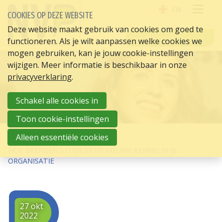
EN
COOKIES OP DEZE WEBSITE
OPE
Deze website maakt gebruik van cookies om goed te
INLOGGEN
functioneren. Als je wilt aanpassen welke cookies we
ME
mogen gebruiken, kan je jouw cookie-instellingen
wijzigen. Meer informatie is beschikbaar in onze
privacyverklaring
.
Schakel alle cookies in
Toon cookie-instellingen
HOME
HR ACTUEEL
Alleen essentiële cookies
HOE BRENGEN STUDENTEN NIEUWE KENNIS IN JE
ORGANISATIE
27 okt
2022