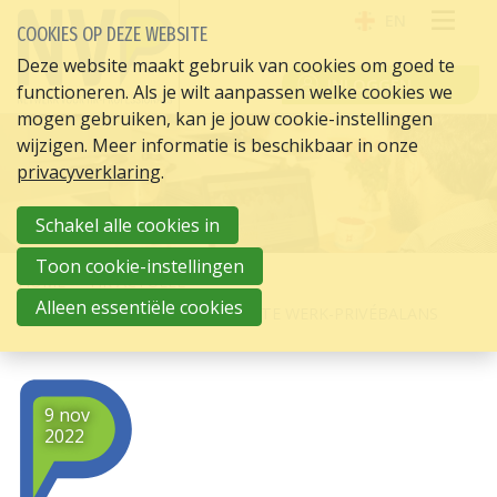
EN
COOKIES OP DEZE WEBSITE
OPE
Deze website maakt gebruik van cookies om goed te
INLOGGEN
functioneren. Als je wilt aanpassen welke cookies we
ME
mogen gebruiken, kan je jouw cookie-instellingen
wijzigen. Meer informatie is beschikbaar in onze
privacyverklaring
.
Schakel alle cookies in
Toon cookie-instellingen
HOME
HR ACTUEEL
Alleen essentiële cookies
8 VRAGEN VAN HR OVER DE JUISTE WERK-PRIVÉBALANS
9 nov
2022