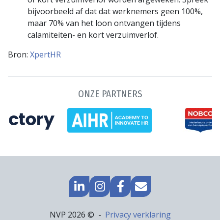
bijvoorbeeld af dat dat werknemers geen 100%,
maar 70% van het loon ontvangen tijdens
calamiteiten- en kort verzuimverlof.
Bron:
XpertHR
ONZE PARTNERS
GA
GO
GA
MAIL
NAAR
TO
NAAR
NAAR
LINKEDIN
INSTAGRAM
FACEBOOK
ONS
Footer
NVP 2026 ©
Privacy verklaring