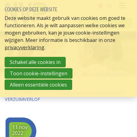
EN
COOKIES OP DEZE WEBSITE
OPE
Deze website maakt gebruik van cookies om goed te
INLOGGEN
functioneren. Als je wilt aanpassen welke cookies we
ME
mogen gebruiken, kan je jouw cookie-instellingen
wijzigen. Meer informatie is beschikbaar in onze
privacyverklaring
.
Schakel alle cookies in
Toon cookie-instellingen
HOME
HR ACTUEEL
Alleen essentiële cookies
DE RECHTEN EN PLICHTEN VAN CALAMITEITEN- EN KORT
VERZUIMVERLOF
11 nov
2022