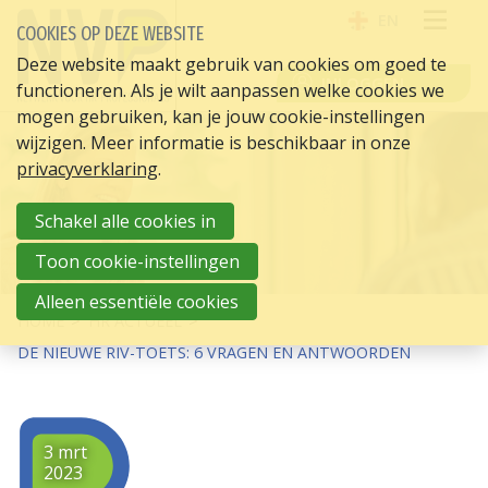
EN
COOKIES OP DEZE WEBSITE
OPE
Deze website maakt gebruik van cookies om goed te
INLOGGEN
functioneren. Als je wilt aanpassen welke cookies we
ME
mogen gebruiken, kan je jouw cookie-instellingen
wijzigen. Meer informatie is beschikbaar in onze
privacyverklaring
.
Schakel alle cookies in
Toon cookie-instellingen
Alleen essentiële cookies
HOME
HR ACTUEEL
DE NIEUWE RIV-TOETS: 6 VRAGEN EN ANTWOORDEN
3 mrt
2023