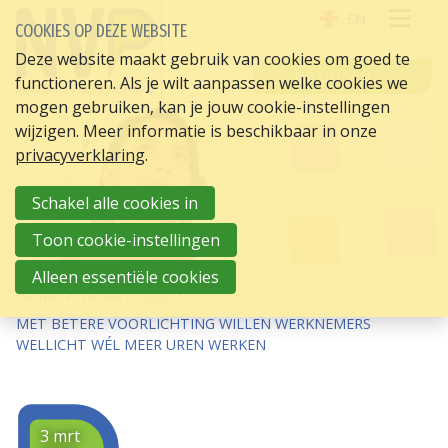
EN
COOKIES OP DEZE WEBSITE
OPE
Deze website maakt gebruik van cookies om goed te
INLOGGEN
functioneren. Als je wilt aanpassen welke cookies we
ME
mogen gebruiken, kan je jouw cookie-instellingen
wijzigen. Meer informatie is beschikbaar in onze
privacyverklaring
.
Schakel alle cookies in
Toon cookie-instellingen
Alleen essentiële cookies
HOME
HR ACTUEEL
MET BETERE VOORLICHTING WILLEN WERKNEMERS
WELLICHT WÉL MEER UREN WERKEN
3 mrt