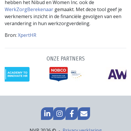
hebben het Nibud en Women Inc. ook de
WerkZorgBerekenaar
gemaakt. Met deze tool geef je
werknemers inzicht in de financiële gevolgen van een
verandering in hun werkzorgverdeling.
Bron:
XpertHR
ONZE PARTNERS
GA
GO
GA
MAIL
NAAR
TO
NAAR
NAAR
LINKEDIN
INSTAGRAM
FACEBOOK
ONS
Footer
NVP 2026 ©
Privacy verklaring