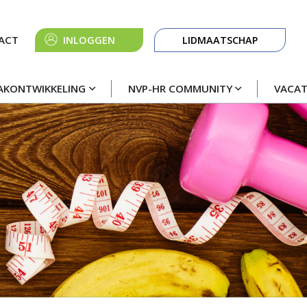
Knop
ACT
INLOGGEN
LIDMAATSCHAP
navigatie
AKONTWIKKELING
NVP-HR COMMUNITY
VACA