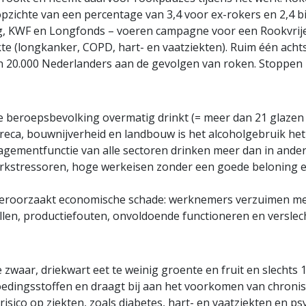
zichte van een percentage van 3,4 voor ex-rokers en 2,4 bij
g, KWF en Longfonds – voeren campagne voor een Rookvrije
te (longkanker, COPD, hart- en vaatziekten). Ruim één achtst
den 20.000 Nederlanders aan de gevolgen van roken. Stoppen m
 de beroepsbevolking overmatig drinkt (= meer dan 21 glaz
eca, bouwnijverheid en landbouw is het alcoholgebruik het 
ementfunctie van alle sectoren drinken meer dan in andere
erkstressoren, hoge werkeisen zonder een goede beloning e
veroorzaakt economische schade: werknemers verzuimen me
allen, productiefouten, onvoldoende functioneren en verslec
te zwaar, driekwart eet te weinig groente en fruit en slechts
voedingsstoffen en draagt bij aan het voorkomen van chroni
ico op ziekten, zoals diabetes, hart- en vaatziekten en psy