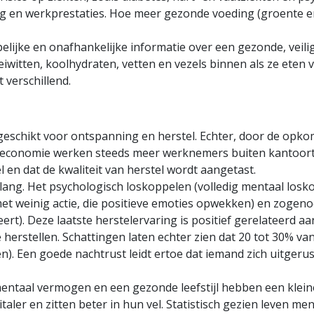
g en werkprestaties. Hoe meer gezonde voeding (groente en
lijke en onafhankelijke informatie over een gezonde, vei
iwitten, koolhydraten, vetten en vezels binnen als ze eten v
 verschillend.
schikt voor ontspanning en herstel. Echter, door de opko
economie werken steeds meer werknemers buiten kantoortij
el en dat de kwaliteit van herstel wordt aangetast.
belang. Het psychologisch loskoppelen (volledig mentaal los
jd met weinig actie, die positieve emoties opwekken) en zog
leert). Deze laatste herstelervaring is positief gerelateerd 
e herstellen. Schattingen laten echter zien dat 20 tot 30% v
). Een goede nachtrust leidt ertoe dat iemand zich uitgerust
taal vermogen en een gezonde leefstijl hebben een kleiner
vitaler en zitten beter in hun vel. Statistisch gezien leven m