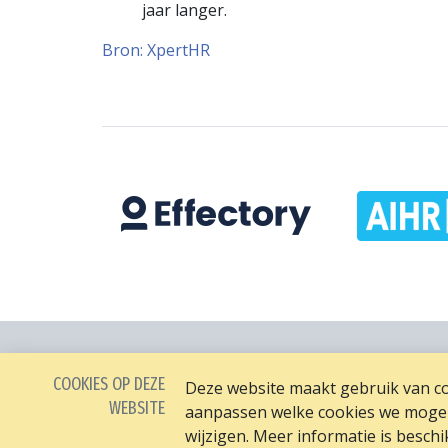
jaar langer.
Bron: XpertHR
COOKIES OP DEZE
Deze website maakt gebruik van coo
WEBSITE
aanpassen welke cookies we mogen 
wijzigen. Meer informatie is besch