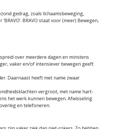
gezond gedrag, zoals lichaamsbeweging,
r ‘BRAVO’. BRAVO staat voor (meer) Bewegen,
erspreid over meerdere dagen en minstens
nger, vaker en/of intensiever bewegen geeft
der. Daarnaast heeft met name zwaar
zondheidsklachten vergroot, met name hart-
ijdens het werk kunnen bewegen. Afwisseling
koverleg en telefoneren.
s zijn vaker ziek dan niet-rokers. Zo hebben