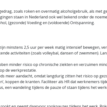
gedrag, zoals roken en overmatig alcoholgebruik, als met 
gingen staan in Nederland ook wel bekend onder de noeme
ohol, (gezonde) Voeding en (voldoende) Ontspanning.
zijn minstens 2,5 uur per week matig intensief bewegen, v
ende activiteiten (zoals volleybal, dansen of zwemmen). La
en minder risico op chronische ziekten en verzuimen min
 op de werkprestatie.
ds meer aandacht, omdat langdurig zitten het risico op ge
ken’, koppen de kranten. Faciliteer als HR dat werknemers t
us, een wandeling tijdens de pauze of staan tijdens het wer
ookt en neemt daarvoor rookpauzes tijdens het werk. Roker