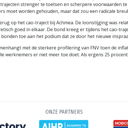
o-trajecten strenger te toetsen en scherpere voorwaarden t
rs moet worden gehouden, maar dat zou een radicale breuk z
terug op het cao-traject bij Achmea. De loonstijging was rela
sch goed in elkaar. De bond kreeg er tijdens het cao-traject
 de bonden toe aan het podium dat ze door het nieuwe insp
enhangt met de sterkere profilering van FNV toen de inflatie
lle werknemers er niet meer toe doet. Als ergens 25 procent
ONZE PARTNERS