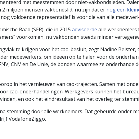
erimenteerd met meestemmen door niet-vakbondsleden. Dalen
 2 miljoen mensen vakbondslid, nu zijn dat er
nog een klein
nog voldoende representatief is voor die van alle medewerk
omische Raad (SER), die in 2015
adviseerde
alle werknemers t
nemers” voorkomen, nu vakbonden steeds minder vertegenwo
lak te krijgen voor het cao-besluit, zegt Nadine Beister, d
er medewerkers, om ideeën op te halen voor de onderhandeli
 FNV, CNV en De Unie, de bonden waarmee ze onderhandelde,
oorop in het vernieuwen van cao-trajecten. Samen met ond
voor cao-onderhandelingen. Werkgevers kunnen het bureau 
inden, en ook het eindresultaat van het overleg ter stemm
af na stemming door alle werknemers. Dat gebeurde onder m
drijf VodafoneZiggo.