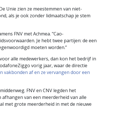
 De Unie zien ze meestemmen van niet-
d, als je ook zonder lidmaatschap je stem
 namens FNV met Achmea. "Cao-
idsvoorwaarden. Je hebt twee partijen: de een
ertegenwoordigd moeten worden.”
or alle medewerkers, dan kon het bedrijf in
odafoneZiggo vorig jaar, waar de directie
an vakbonden af en ze vervangen door een
en middenweg. FNV en CNV legden het
n afhangen van een meerderheid van alle
aal met grote meerderheid in met de nieuwe